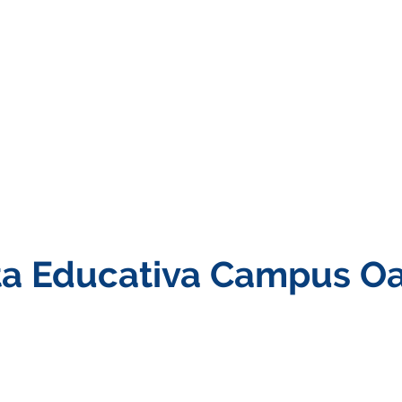
o Universitario Sinergia So
Campus
Nosotros
ta Educativa Campus O